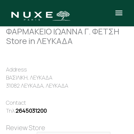
Μετάβαση
Κύρι
στο
περιεχόμενο
Μεν
ΦΑΡΜΑΚΕΙΟ ΙΩΑΝΝΑ Γ. ΦΕΤΣΗ
Store in ΛΕΥΚΑΔΑ
Address
ΒΑΣΙΛΙΚΗ, ΛΕΥΚΑΔΑ
31082 ΛΕΥΚΑΔΑ, ΛΕΥΚΑΔΑ
Contact
Τηλ.
2645031200
Review Store